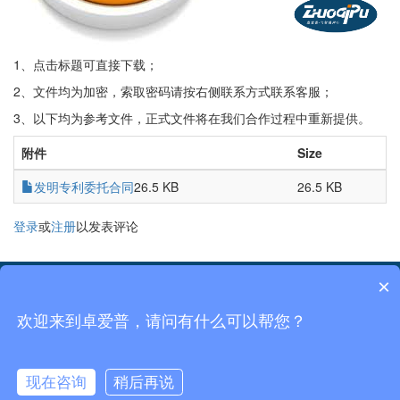
1、点击标题可直接下载；
2、文件均为加密，索取密码请按右侧联系方式联系客服；
3、以下均为参考文件，正式文件将在我们合作过程中重新提供。
附件
Size
发明专利委托合同
26.5 KB
26.5 KB
登录
或
注册
以发表评论
×
菜单
欢迎来到卓爱普，请问有什么可以帮您？
北京卓爱普知识产权代理有限公司
京ICP备12029664号-1
北京卓爱普专利代理事务所（特殊普通合伙）京ICP备2021026724号
Office@zhuoaipu.com 010- 56076999 18610760708
现在咨询
稍后再说
在线咨询
拨打电话