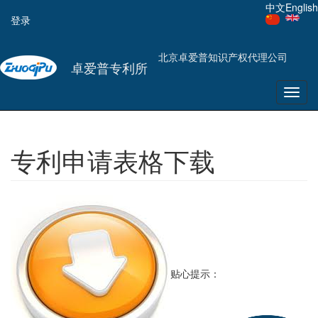
用
跳
中文
English
登录
转
户
到
主
帐
北京卓爱普知识产权代理公司
要
卓爱普专利所
户
内
容
Toggl
菜
navig
单
专利申请表格下载
贴心提示：