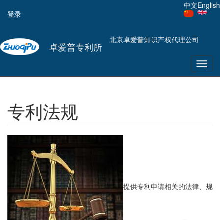
用
跳
中文
English
登录
转
户
到
主
帐
北京卓爱普知识产权代理公司
要
卓爱普专利所
户
内
容
Toggl
菜
navig
单
专利法规
提供专利申请相关的法律、规