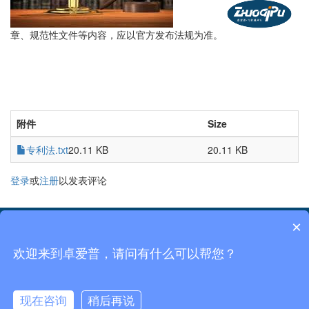
章、规范性文件等内容，应以官方发布法规为准。
附件
Size
专利法.txt
20.11 KB
20.11 KB
登录
或
注册
以发表评论
×
菜单
欢迎来到卓爱普，请问有什么可以帮您？
北京卓爱普知识产权代理有限公司
京ICP备12029664号-1
北京卓爱普专利代理事务所（特殊普通合伙）京ICP备2021026724号
Office@zhuoaipu.com 010- 56076999 18610760708
现在咨询
稍后再说